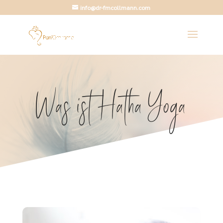
info@dr-fmcollmann.com
Was ist Hatha Yoga