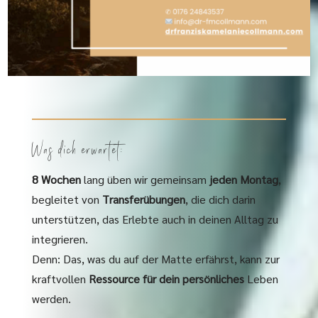
Was dich erwartet:
8 Wochen
lang üben wir gemeinsam
jeden Montag
,
begleitet von
Transferübungen
, die dich darin
unterstützen, das Erlebte auch in deinen Alltag zu
integrieren.
Denn: Das, was du auf der Matte erfährst, kann zur
kraftvollen
Ressource für dein persönliches
Leben
werden.