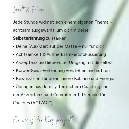
Inhalt & Fokus:
Jede Stunde widmet sich einem eigenen Thema –
achtsam ausgewählt, um dich in deiner
Selbsterfahrung
zu stärken:
• Deine (Aus-)Zeit auf der Matte – nur für dich
• Achtsamkeit & Aufmerksamkeitsfokussierung
• Akzeptanz und liebevoller Umgang mit dir selbst
• Körper-Geist-Verbindung verstehen und nutzen
• Bewusstheit für deine innere Balance und Energie
• Übungen aus dem systemischem Coaching und
der Akzeptanz- und Commitment-Therapie für
Coaches (ACT/ACC).
Für wen ist der Kurs geeignet?