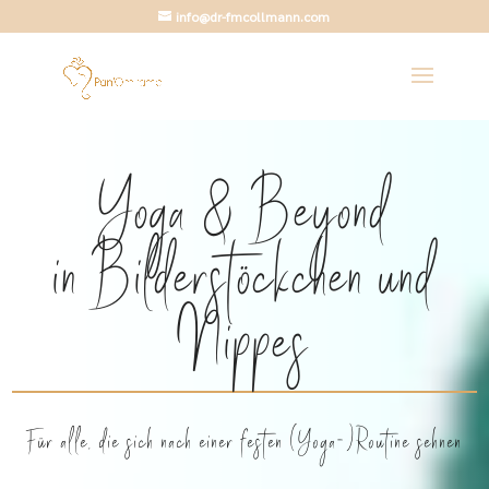
info@dr-fmcollmann.com
Yoga & Beyond
in Bilderstöckchen und
Nippes
Für alle, die sich nach einer festen (Yoga-)Routine sehnen