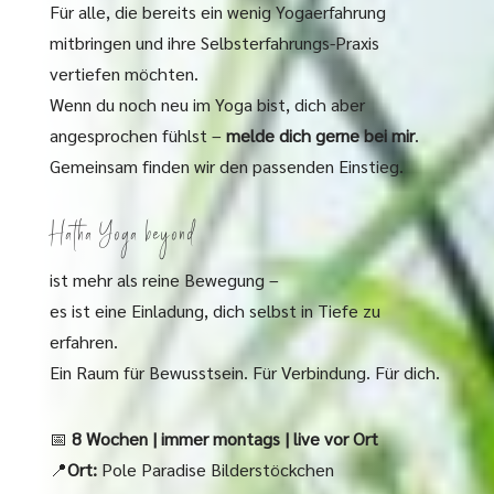
Für alle, die bereits ein wenig Yogaerfahrung
mitbringen und ihre Selbsterfahrungs-Praxis
vertiefen möchten.
Wenn du noch neu im Yoga bist, dich aber
angesprochen fühlst –
melde dich gerne bei mir
.
Gemeinsam finden wir den passenden Einstieg.
Hatha Yoga beyond
ist mehr als reine Bewegung –
es ist eine Einladung, dich selbst in Tiefe zu
erfahren.
Ein Raum für Bewusstsein. Für Verbindung. Für dich.
📅
8 Wochen | immer montags | live vor Ort
📍
Ort:
Pole Paradise Bilderstöckchen