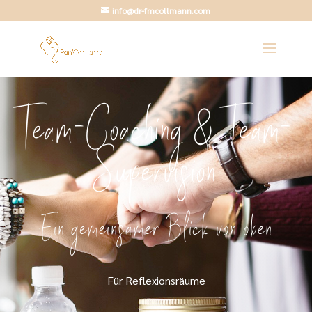
info@dr-fmcollmann.com
Team-Coaching & Team-
Supervision
Ein gemeinsamer Blick von oben
Für Reflexionsräume