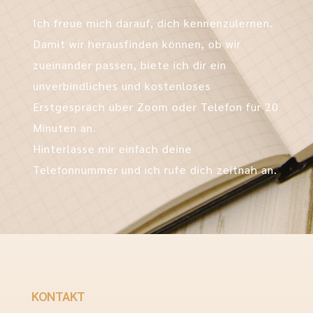
Ich freue mich darauf, dich kennenzulernen.
Damit wir herausfinden können, ob wir
zueinander passen, biete ich dir ein
unverbindliches und kostenloses
Erstgespräch über Zoom oder Telefon für 20
Minuten an.
Hinterlasse mir einfach deine
Telefonnummer und ich rufe dich zeitnah an.
KONTAKT